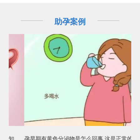
助孕案例
和排卵日后同房该怎么选，看完就知道了
孕早期有黄色分泌物是怎么回事,这是正常的生理现象吗？