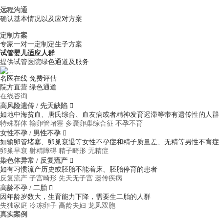
远程沟通
确认基本情况以及应对方案
定制方案
专家一对一定制定生子方案
试管婴儿适应人群
提供试管医院绿色通道及服务
名医在线 免费评估
院方直营
绿色通道
在线咨询
高风险遗传 / 先天缺陷

如地中海贫血、唐氏综合、血友病或者精神发育迟滞等带有遗传性的人群
特殊群体
输卵管堵塞
多囊卵巢综合征
不孕不育
女性不孕 / 男性不孕

如输卵管堵塞、卵巢衰退等女性不孕症和精子质量差、无精等男性不育症
卵巢早衰
射精障碍
精子畸形
无精症
染色体异常 / 反复流产

如有习惯流产历史或胚胎不能着床、胚胎停育的患者
反复流产
子宫畸形
先天无子宫
遗传疾病
高龄不孕 / 二胎

因年龄岁数大，生育能力下降，需要生二胎的人群
失独家庭
冷冻卵子
高龄夫妇
龙凤双胞
真实案例