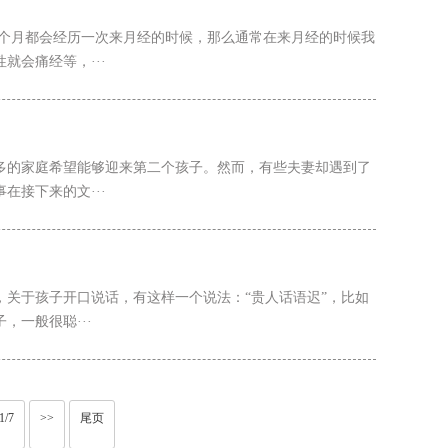
每个月都会经历一次来月经的时候，那么通常在来月经的时候我
会痛经等，···
多的家庭希望能够迎来第二个孩子。然而，有些夫妻却遇到了
接下来的文···
关于孩子开口说话，有这样一个说法：“贵人话语迟”，比如
一般很聪···
1/7
>>
尾页