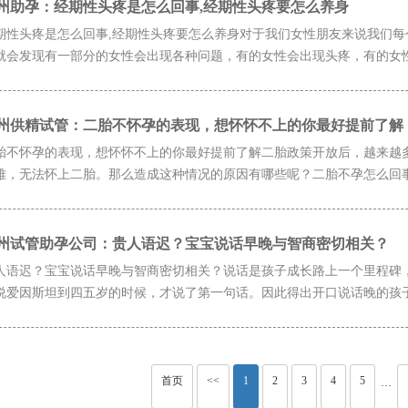
州助孕：经期性头疼是怎么回事,经期性头疼要怎么养身
期性头疼是怎么回事,经期性头疼要怎么养身对于我们女性朋友来说我们
就会发现有一部分的女性会出现各种问题，有的女性会出现头疼，有的女性就
州供精试管：二胎不怀孕的表现，想怀怀不上的你最好提前了解
胎不怀孕的表现，想怀怀不上的你最好提前了解二胎政策开放后，越来越
难，无法怀上二胎。那么造成这种情况的原因有哪些呢？二胎不孕怎么回事在
州试管助孕公司：贵人语迟？宝宝说话早晚与智商密切相关？
人语迟？宝宝说话早晚与智商密切相关？说话是孩子成长路上一个里程碑，
说爱因斯坦到四五岁的时候，才说了第一句话。因此得出开口说话晚的孩子，
首页
<<
1
2
3
4
5
···