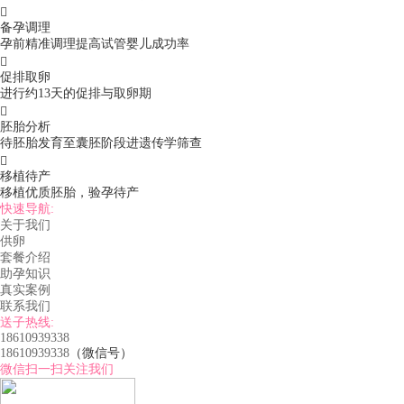

备孕调理
孕前精准调理提高试管婴儿成功率

促排取卵
进行约13天的促排与取卵期

胚胎分析
待胚胎发育至囊胚阶段进遗传学筛查

移植待产
移植优质胚胎，验孕待产
快速导航:
关于我们
供卵
套餐介绍
助孕知识
真实案例
联系我们
送子热线:
18610939338
18610939338
（微信号）
微信扫一扫关注我们